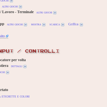
 giochi
altri giochi
/ Lavoro - Terminale
altri giochi
cpp
altri giochi
mostra
scarica
GitHub
sito
NPUT / CONTROLLI
ocatore per volta
tiera
dettagli
ochi
rtato
 etichette e colori