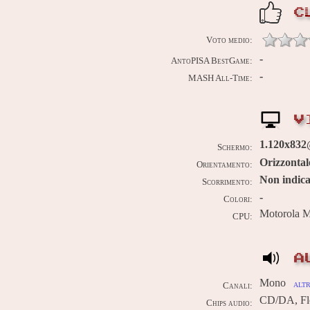
C
Voto medio:
-
AntoPISA BestGame:
-
MASH All-Time:
V
1.120x832
Schermo:
Orizzontal
Orientamento:
Non indica
Scorrimento:
-
Colori:
Motorola 
CPU:
A
Mono
altr
Canali:
CD/DA, Fl
Chips audio: