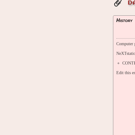
D
History
Computer p
NeXTstatio
CONTR
Edit this 