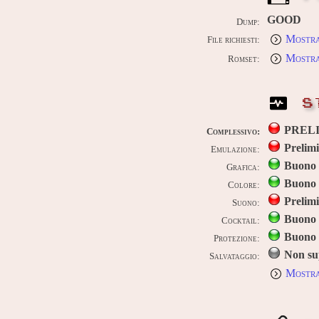
GOOD
Dump:
Mostra
File richiesti:
Mostra
Romset:
S
PREL
Complessivo:
Prelim
Emulazione:
Buono
Grafica:
Buono
Colore:
Prelim
Suono:
Buono
Cocktail:
Buono
Protezione:
Non su
Salvataggio:
Mostra