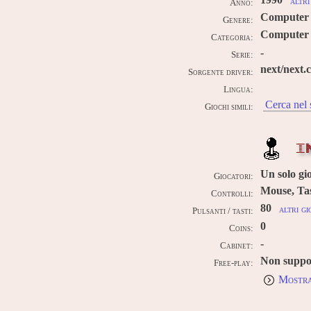
1990
altri
Anno:
Computer
Genere:
Computer 
Categoria:
-
Serie:
next/next.
Sorgente driver:
Lingua:
Cerca nel 
Giochi simili:
I
Un solo gi
Giocatori:
Mouse, Tas
Controlli:
80
altri gi
Pulsanti / tasti:
0
Coins:
-
Cabinet:
Non suppo
Free-play:
Mostra