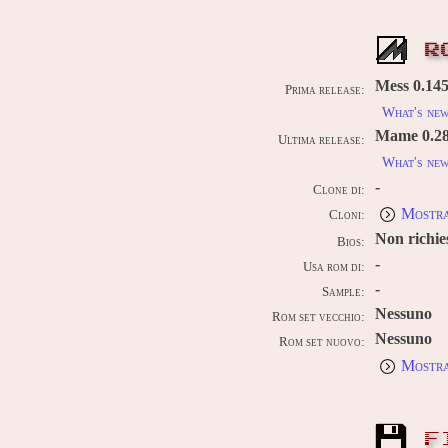
R
Mess 0.145u
Prima release:
What's ne
Mame 0.289
Ultima release:
What's ne
-
Clone di:
Mostra
Cloni:
Non richie
Bios:
-
Usa rom di:
-
Sample:
Nessuno
Rom set vecchio:
Nessuno
Rom set nuovo:
Mostra
F