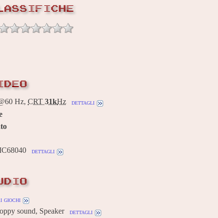
LASSIFICHE
IDEO
@60 Hz,
CRT
31k
Hz
dettagli
e
to
MC68040
dettagli
UDIO
i giochi
oppy sound, Speaker
dettagli