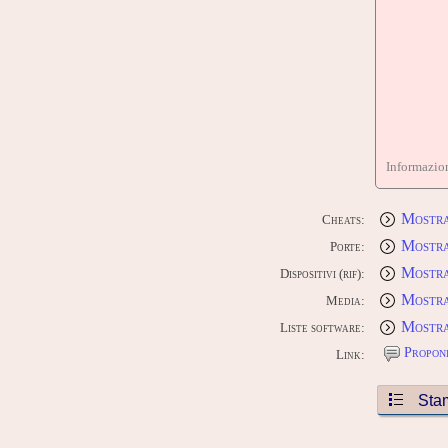
Informazion
Mostra
Cheats:
Mostra
Porte:
Mostra 
Dispositivi (rif):
Mostra
Media:
Mostra
Liste software:
Proponi
Link:
Sta