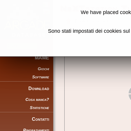
NeXTstation T
We have placed cooki
Torna alla ricerca
Sono stati impostati dei cookies su
Condividi la pagina usando ques
MAME
Giochi
Software
Download
Cosa manca?
Statistiche
Contatti
Ringraziamenti