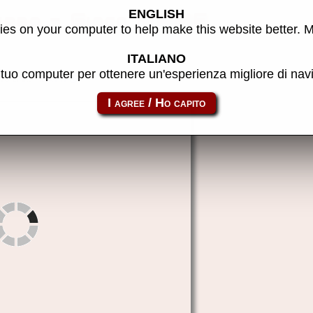
ENGLISH
urbo - Gioco MAME
es on your computer to help make this website better. 
ITALIANO
l tuo computer per ottenere un'esperienza migliore di na
to link:
nextst