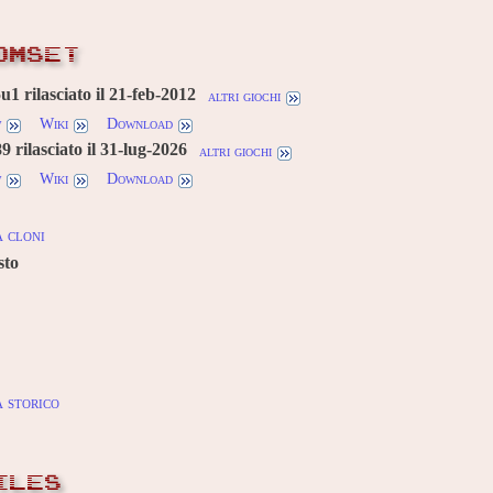
OMSET
1 rilasciato il 21-feb-2012
altri giochi
w
Wiki
Download
 rilasciato il 31-lug-2026
altri giochi
w
Wiki
Download
 cloni
sto
 storico
ILES