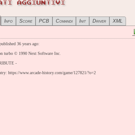
ATI AGGIUNTIVI
Info
Score
PCB
Comandi
Init
Driver
XML
ublished 36 years ago:
n turbo © 1990 Next Software Inc.
IBUTE -
entry: https://www.arcade-history.com/game/127821/?o=2