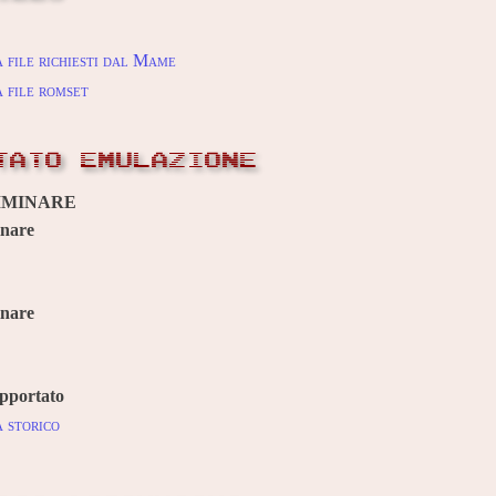
 file richiesti dal Mame
 file romset
TATO EMULAZIONE
IMINARE
inare
inare
pportato
 storico