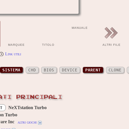
MANUALE
MARQUEE
TITOLO
ALTRI FILE
Link utili
SISTEMA
CHD
BIOS
DEVICE
PARENT
CLONE
ATI PRINCIPALI
NeXTstation Turbo
T
on Turbo
are Inc
altri giochi