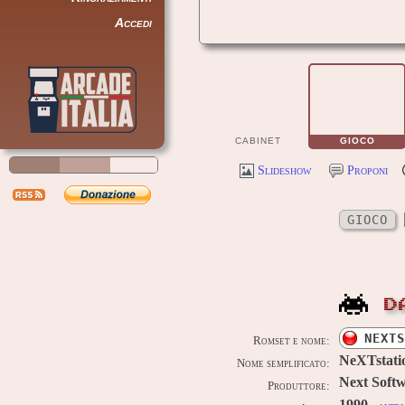
Accedi
CABINET
GIOCO
Slideshow
Proponi
GIOCO
D
NEXTS
Romset e nome:
NeXTstati
Nome semplificato:
Next Softw
Produttore: