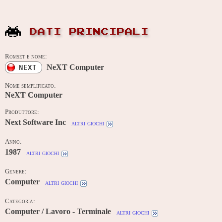
DATI PRINCIPALI
Romset e nome:
NeXT Computer
NEXT
Nome semplificato:
NeXT Computer
Produttore:
Next Software Inc
altri giochi
Anno:
1987
altri giochi
Genere:
Computer
altri giochi
Categoria:
Computer / Lavoro - Terminale
altri giochi