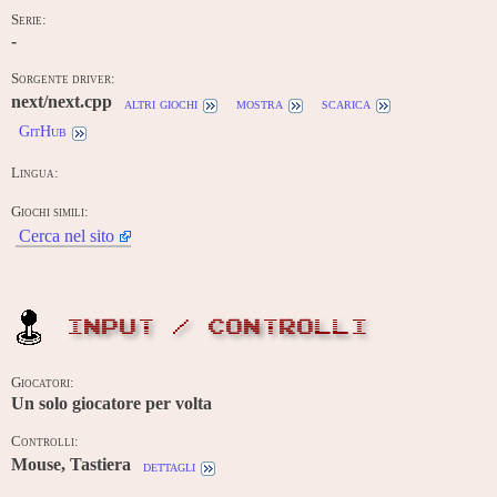
Serie:
-
Sorgente driver:
next/next.cpp
altri giochi
mostra
scarica
GitHub
Lingua:
Giochi simili:
Cerca nel sito
INPUT / CONTROLLI
Giocatori:
Un solo giocatore per volta
Controlli:
Mouse, Tastiera
dettagli