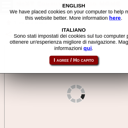
NeXT Computer - Gioco MAME
ENGLISH
We have placed cookies on your computer to help
here
this website better. More information
.
Torna alla ricerca
ITALIANO
Condividi la pagina usando questo link:
next
Sono stati impostati dei cookies sul tuo computer 
ottenere un'esperienza migliore di navigazione. Mag
qui
informazioni
.