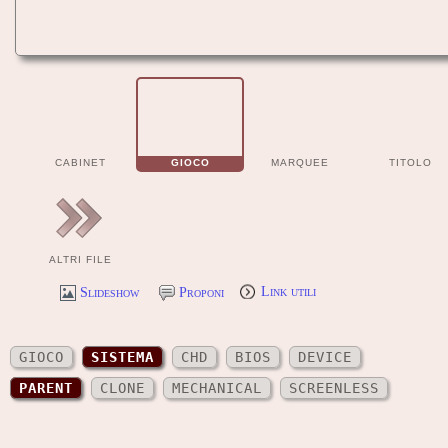
CABINET
GIOCO
MARQUEE
TITOLO
ALTRI FILE
Slideshow
Proponi
Link utili
GIOCO
SISTEMA
CHD
BIOS
DEVICE
PARENT
CLONE
MECHANICAL
SCREENLESS