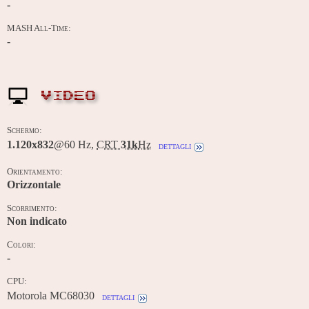
-
MASH All-Time:
-
VIDEO
Schermo:
1.120x832
@60 Hz,
CRT
31k
Hz
dettagli
Orientamento:
Orizzontale
Scorrimento:
Non indicato
Colori:
-
CPU:
Motorola MC68030
dettagli