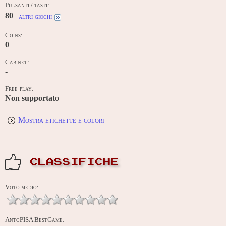
Pulsanti / tasti:
80
altri giochi
Coins:
0
Cabinet:
-
Free-play:
Non supportato
Mostra etichette e colori
CLASSIFICHE
Voto medio:
AntoPISA BestGame: