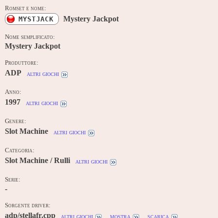
Romset e nome:
Mystery Jackpot
MYSTJACK
Nome semplificato:
Mystery Jackpot
Produttore:
ADP
altri giochi
Anno:
1997
altri giochi
Genere:
Slot Machine
altri giochi
Categoria:
Slot Machine / Rulli
altri giochi
Serie:
-
Sorgente driver:
adp/stellafr.cpp
altri giochi
mostra
scarica