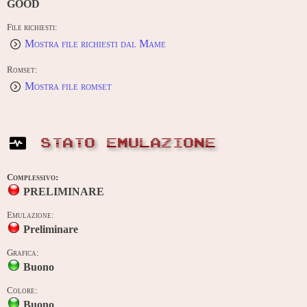
GOOD
File richiesti:
Mostra file richiesti dal Mame
Romset:
Mostra file romset
STATO EMULAZIONE
Complessivo:
PRELIMINARE
Emulazione:
Preliminare
Grafica:
Buono
Colore:
Buono