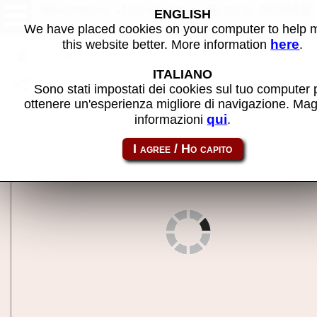
Mystery Jackpot - Gioco MAME
ENGLISH
We have placed cookies on your computer to help
here
this website better. More information
.
Torna alla ricerca
ITALIANO
Condividi la pagina usando questo link:
mystjack
Sono stati impostati dei cookies sul tuo computer 
ottenere un'esperienza migliore di navigazione. Mag
qui
informazioni
.