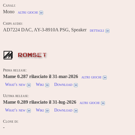
Canali:
Mono
altri giochi
Chips audio:
AD7224 DAC, AY-3-8910A PSG, Speaker
dettagli
ROMSET
Prima release:
Mame 0.287 rilasciato il 31-mar-2026
altri giochi
What's new
Wiki
Download
Ultima release:
Mame 0.289 rilasciato il 31-lug-2026
altri giochi
What's new
Wiki
Download
Clone di:
-