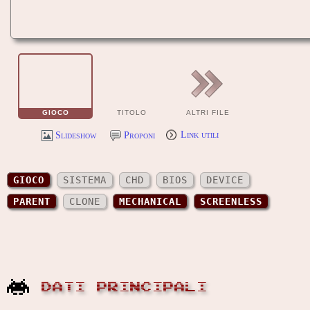
GIOCO
TITOLO
ALTRI FILE
Slideshow
Proponi
Link utili
GIOCO
SISTEMA
CHD
BIOS
DEVICE
PARENT
CLONE
MECHANICAL
SCREENLESS
DATI PRINCIPALI