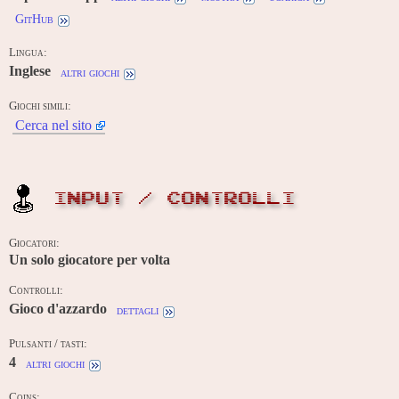
GitHub
Lingua:
Inglese
altri giochi
Giochi simili:
Cerca nel sito
INPUT / CONTROLLI
Giocatori:
Un solo giocatore per volta
Controlli:
Gioco d'azzardo
dettagli
Pulsanti / tasti:
4
altri giochi
Coins: