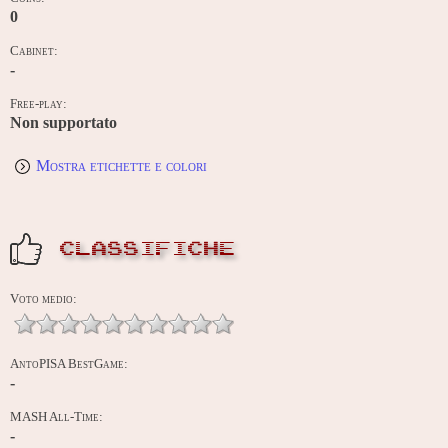
0
Cabinet:
-
Free-play:
Non supportato
Mostra etichette e colori
CLASSIFICHE
Voto medio:
AntoPISA BestGame:
-
MASH All-Time:
-