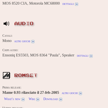
MOS 8520 CIA, Motorola MC68000
dettagli
AUDIO
Canali:
Mono
altri giochi
Chips audio:
Ensoniq ES5503, MOS 8364 "Paula", Speaker
dettagli
ROMSET
Prima release:
Mame 0.93 rilasciato il 27-feb-2005
altri giochi
What's new
Wiki
Download
Ultima release: