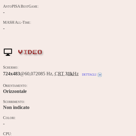
AntoPISA BestGame:
-
MASH All-Time:
-
VIDEO
Schermo:
724x483
@60,072085 Hz,
CRT
31k
Hz
dettagli
Orientamento:
Orizzontale
Scorrimento:
Non indicato
Colori:
-
CPU: