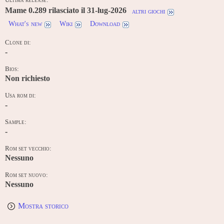
Mame 0.289 rilasciato il 31-lug-2026
altri giochi
What's new
Wiki
Download
Clone di:
-
Bios:
Non richiesto
Usa rom di:
-
Sample:
-
Rom set vecchio:
Nessuno
Rom set nuovo:
Nessuno
Mostra storico