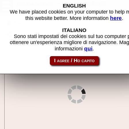
Moonquake - Gioco MAME
ENGLISH
We have placed cookies on your computer to help
here
this website better. More information
.
Torna alla ricerca
ITALIANO
Condividi la pagina usando questo link:
mquake
Sono stati impostati dei cookies sul tuo computer 
ottenere un'esperienza migliore di navigazione. Mag
qui
informazioni
.