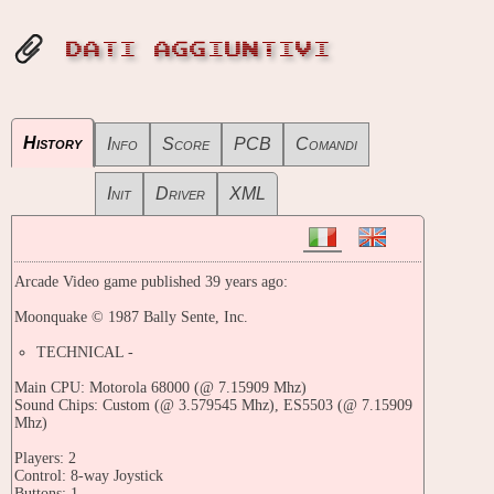
DATI AGGIUNTIVI
History
Info
Score
PCB
Comandi
Init
Driver
XML
Arcade Video game published 39 years ago:
Moonquake © 1987 Bally Sente, Inc.
TECHNICAL -
Main CPU: Motorola 68000 (@ 7.15909 Mhz)
Sound Chips: Custom (@ 3.579545 Mhz), ES5503 (@ 7.15909
Mhz)
Players: 2
Control: 8-way Joystick
Buttons: 1