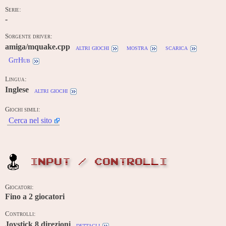
Serie:
-
Sorgente driver:
amiga/mquake.cpp
altri giochi
mostra
scarica
GitHub
Lingua:
Inglese
altri giochi
Giochi simili:
Cerca nel sito
INPUT / CONTROLLI
Giocatori:
Fino a
2
giocatori
Controlli:
Joystick 8 direzioni
dettagli