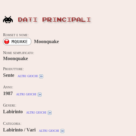
DATI PRINCIPALI
Romset e nome:
Moonquake
MQUAKE
Nome semplificato:
Moonquake
Produttore:
Sente
altri giochi
Anno:
1987
altri giochi
Genere:
Labirinto
altri giochi
Categoria:
Labirinto / Vari
altri giochi