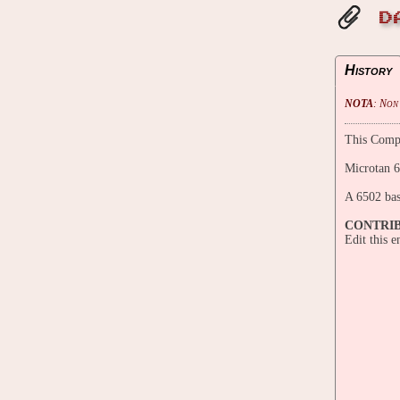
D
History
NOTA
: Non
This Compu
Microtan 
A 6502 bas
CONTRI
Edit this 