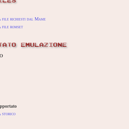
ILES
 file richiesti dal Mame
 file romset
TATO EMULAZIONE
O
pportato
 storico