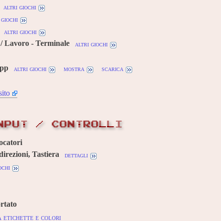
altri giochi
 giochi
altri giochi
/ Lavoro - Terminale
altri giochi
cpp
altri giochi
mostra
scarica
sito
NPUT / CONTROLLI
ocatori
direzioni, Tastiera
dettagli
ochi
rtato
 etichette e colori