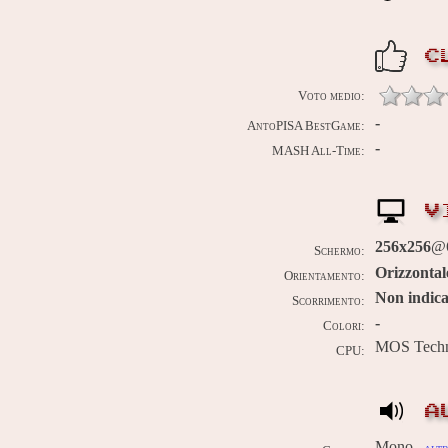
C
Voto medio:
-
AntoPISA BestGame:
-
MASH All-Time:
V
256x256
@
Schermo:
Orizzontal
Orientamento:
Non indica
Scorrimento:
-
Colori:
MOS Tech
CPU:
A
Mono