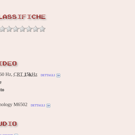
LASSIFICHE
IDEO
60 Hz,
CRT
15k
Hz
dettagli
e
to
nology M6502
dettagli
UDIO