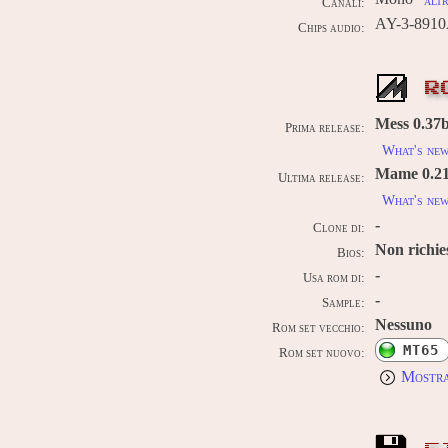
altr
Canali:
AY-3-8910A
Chips audio:
R
Mess 0.37b
Prima release:
What's ne
Mame 0.211
Ultima release:
What's ne
-
Clone di:
Non richie
Bios:
-
Usa rom di:
-
Sample:
Nessuno
Rom set vecchio:
MT65
Rom set nuovo:
Mostra