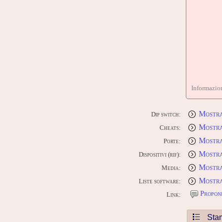
Informazion
Mostra
Dip switch:
Mostra
Cheats:
Mostra
Porte:
Mostra 
Dispositivi (rif):
Mostra
Media:
Mostra
Liste software:
Proponi
Link:
Sta