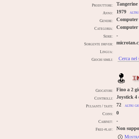
Tangerine
Produttore:
1979
altri
Anno:
Computer
Genere:
Computer 
Categoria:
-
Serie:
microtan.
Sorgente driver:
Lingua:
Cerca nel 
Giochi simili:
I
Fino a
2
gi
Giocatori:
Joystick 4 
Controlli:
72
altri gi
Pulsanti / tasti:
0
Coins:
-
Cabinet:
Non suppo
Free-play:
Mostra