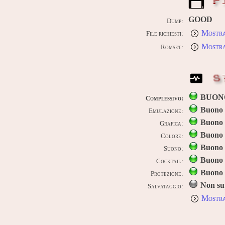
F
GOOD
Dump:
Mostra
File richiesti:
Mostra
Romset:
S
BUON
Complessivo:
Buono
Emulazione:
Buono
Grafica:
Buono
Colore:
Buono
Suono:
Buono
Cocktail:
Buono
Protezione:
Non su
Salvataggio:
Mostra