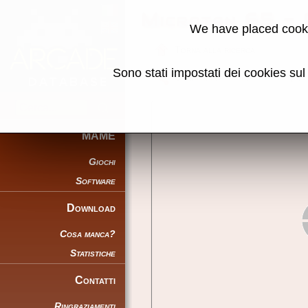
Microtan 65 -
We have placed cooki
Torna alla ricerca
Sono stati impostati dei cookies su
Condividi la pagina usando ques
MAME
Giochi
Software
Download
Cosa manca?
Statistiche
Contatti
Ringraziamenti