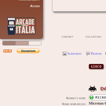
Accedi
CABINET
VOLANTINO
Slideshow
Proponi
GIOCO
D
MICRO
Romset e nome:
Microtan 
Nome semplificato: