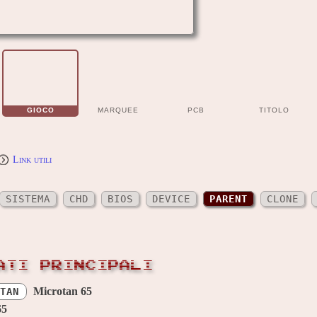
GIOCO
MARQUEE
PCB
TITOLO
Link utili
SISTEMA
CHD
BIOS
DEVICE
PARENT
CLONE
ATI PRINCIPALI
Microtan 65
TAN
65