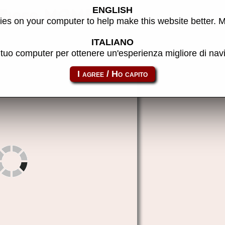
ENGLISH
 Gioco MAME
es on your computer to help make this website better. 
ITALIANO
l tuo computer per ottenere un'esperienza migliore di na
to link:
microtan