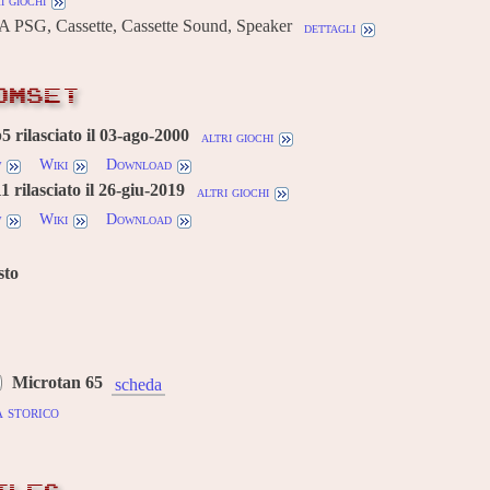
i giochi
 PSG, Cassette, Cassette Sound, Speaker
dettagli
OMSET
5 rilasciato il 03-ago-2000
altri giochi
w
Wiki
Download
 rilasciato il 26-giu-2019
altri giochi
w
Wiki
Download
sto
Microtan 65
scheda
 storico