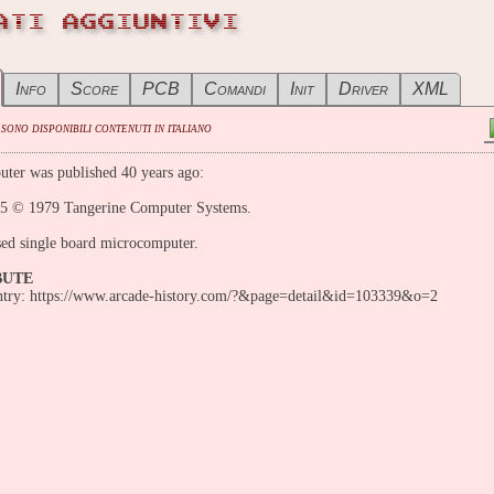
ATI AGGIUNTIVI
Info
Score
PCB
Comandi
Init
Driver
XML
 sono disponibili contenuti in italiano
ter was published 40 years ago:
65 © 1979 Tangerine Computer Systems.
ed single board microcomputer.
BUTE
entry: https://www.arcade-history.com/?&page=detail&id=103339&o=2