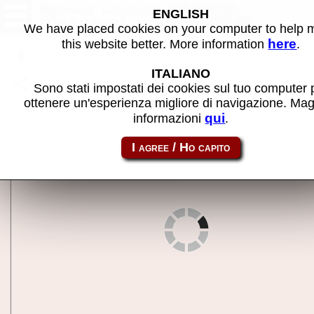
Genius Leader 6000SL
ENGLISH
(Germany) - Gioco MAME
We have placed cookies on your computer to help
here
this website better. More information
.
Torna alla ricerca
ITALIANO
Condividi la pagina usando questo link:
gl6000sl
Sono stati impostati dei cookies sul tuo computer 
ottenere un'esperienza migliore di navigazione. Mag
qui
informazioni
.