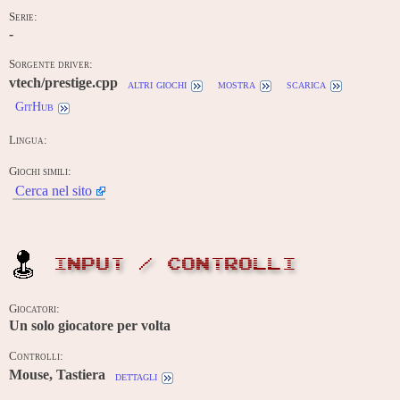
Serie:
-
Sorgente driver:
vtech/prestige.cpp
altri giochi
mostra
scarica
GitHub
Lingua:
Giochi simili:
Cerca nel sito
INPUT / CONTROLLI
Giocatori:
Un solo giocatore per volta
Controlli:
Mouse, Tastiera
dettagli