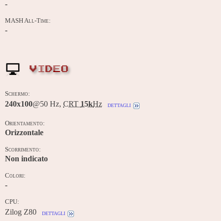
-
MASH All-Time:
-
VIDEO
Schermo:
240x100
@50 Hz,
CRT
15k
Hz
dettagli
Orientamento:
Orizzontale
Scorrimento:
Non indicato
Colori:
-
CPU:
Zilog Z80
dettagli