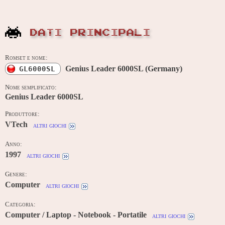
DATI PRINCIPALI
Romset e nome:
Genius Leader 6000SL (Germany)
GL6000SL
Nome semplificato:
Genius Leader 6000SL
Produttore:
VTech
altri giochi
Anno:
1997
altri giochi
Genere:
Computer
altri giochi
Categoria:
Computer / Laptop - Notebook - Portatile
altri giochi