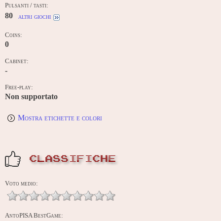
Pulsanti / tasti:
80
altri giochi
Coins:
0
Cabinet:
-
Free-play:
Non supportato
Mostra etichette e colori
CLASSIFICHE
Voto medio:
AntoPISA BestGame: