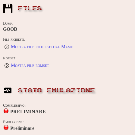
FILES
Dump:
GOOD
File richiesti:
Mostra file richiesti dal Mame
Romset:
Mostra file romset
STATO EMULAZIONE
Complessivo:
PRELIMINARE
Emulazione:
Preliminare