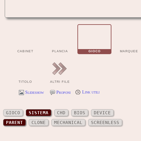
CABINET
PLANCIA
GIOCO
MARQUEE
TITOLO
ALTRI FILE
Slideshow
Proponi
Link utili
GIOCO
SISTEMA
CHD
BIOS
DEVICE
PARENT
CLONE
MECHANICAL
SCREENLESS