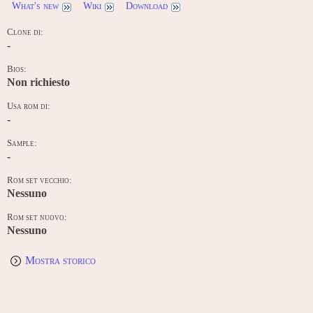
What's new
Wiki
Download
Clone di:
-
Bios:
Non richiesto
Usa rom di:
-
Sample:
-
Rom set vecchio:
Nessuno
Rom set nuovo:
Nessuno
Mostra storico