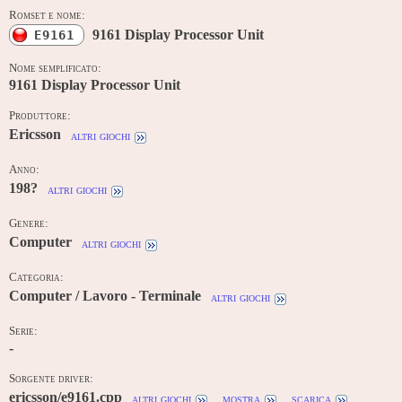
Romset e nome:
9161 Display Processor Unit
E9161
Nome semplificato:
9161 Display Processor Unit
Produttore:
Ericsson
altri giochi
Anno:
198?
altri giochi
Genere:
Computer
altri giochi
Categoria:
Computer / Lavoro - Terminale
altri giochi
Serie:
-
Sorgente driver:
ericsson/e9161.cpp
altri giochi
mostra
scarica