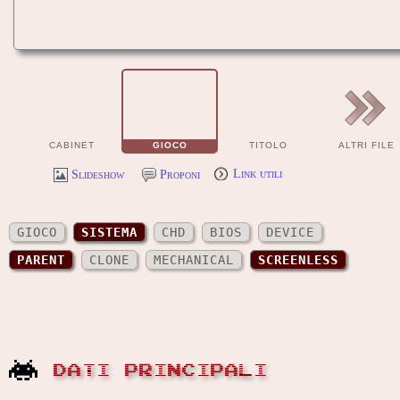
CABINET
GIOCO
TITOLO
ALTRI FILE
Slideshow
Proponi
Link utili
GIOCO
SISTEMA
CHD
BIOS
DEVICE
PARENT
CLONE
MECHANICAL
SCREENLESS
DATI PRINCIPALI