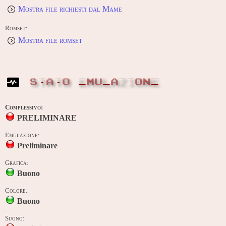
Mostra file richiesti dal Mame
Romset:
Mostra file romset
STATO EMULAZIONE
Complessivo:
PRELIMINARE
Emulazione:
Preliminare
Grafica:
Buono
Colore:
Buono
Suono: