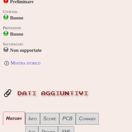
Preliminare
Cocktail:
Buono
Protezione:
Buono
Salvataggio:
Non supportato
Mostra storico
DATI AGGIUNTIVI
History
Info
Score
PCB
Comandi
Init
Driver
XML