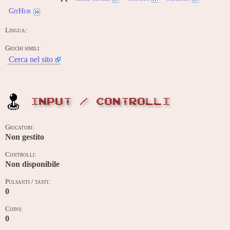
GitHub
Lingua:
Giochi simili:
Cerca nel sito
INPUT / CONTROLLI
Giocatori:
Non gestito
Controlli:
Non disponibile
Pulsanti / tasti:
0
Coins:
0