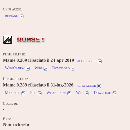
Chips audio:
dettagli
ROMSET
Prima release:
Mame 0.209 rilasciato il 24-apr-2019
altri giochi
What's new
Wiki
Download
Ultima release:
Mame 0.289 rilasciato il 31-lug-2026
altri giochi
Manuale
Pdf
What's new
Wiki
Download
Clone di:
-
Bios:
Non richiesto