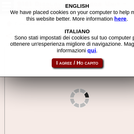
9161 Display Processor Unit -
ENGLISH
Gioco MAME
We have placed cookies on your computer to help
here
this website better. More information
.
Torna alla ricerca
ITALIANO
Condividi la pagina usando questo link:
e9161
Sono stati impostati dei cookies sul tuo computer 
ottenere un'esperienza migliore di navigazione. Mag
qui
informazioni
.