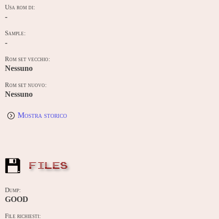
Usa rom di:
-
Sample:
-
Rom set vecchio:
Nessuno
Rom set nuovo:
Nessuno
Mostra storico
FILES
Dump:
GOOD
File richiesti: