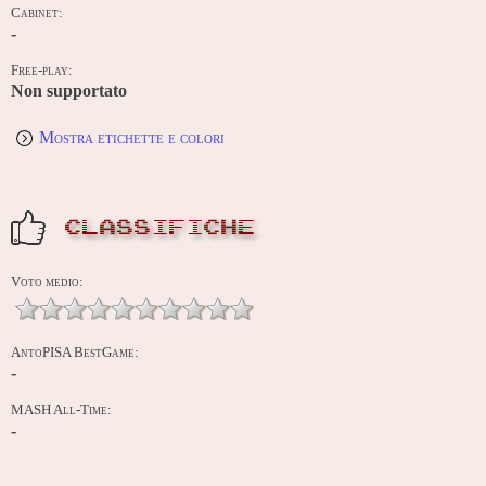
Cabinet:
-
Free-play:
Non supportato
Mostra etichette e colori
CLASSIFICHE
Voto medio:
AntoPISA BestGame:
-
MASH All-Time:
-