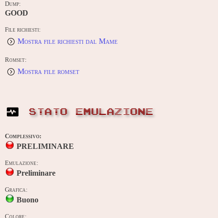
Dump:
GOOD
File richiesti:
Mostra file richiesti dal Mame
Romset:
Mostra file romset
STATO EMULAZIONE
Complessivo:
PRELIMINARE
Emulazione:
Preliminare
Grafica:
Buono
Colore: