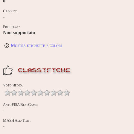
0
Cabinet:
-
Free-play:
Non supportato
Mostra etichette e colori
CLASSIFICHE
Voto medio:
AntoPISA BestGame:
-
MASH All-Time:
-