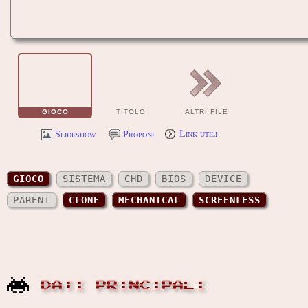
GIOCO
TITOLO
ALTRI FILE
Slideshow
Proponi
Link utili
GIOCO
SISTEMA
CHD
BIOS
DEVICE
PARENT
CLONE
MECHANICAL
SCREENLESS
DATI PRINCIPALI