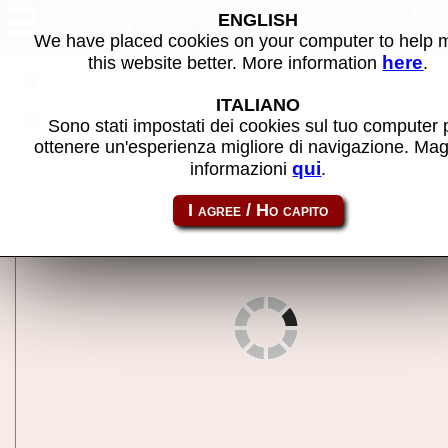
Air Hockey (6.03, encrypted) -
ENGLISH
Gioco MAME
We have placed cookies on your computer to help
here
this website better. More information
.
Torna alla ricerca
ITALIANO
Condividi la pagina usando questo link:
dynamoaha
Sono stati impostati dei cookies sul tuo computer 
ottenere un'esperienza migliore di navigazione. Mag
qui
informazioni
.