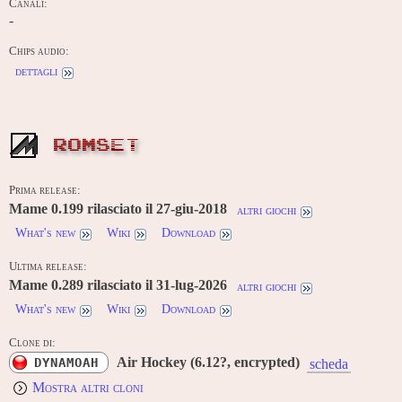
Canali:
-
Chips audio:
dettagli
ROMSET
Prima release:
Mame 0.199 rilasciato il 27-giu-2018
altri giochi
What's new
Wiki
Download
Ultima release:
Mame 0.289 rilasciato il 31-lug-2026
altri giochi
What's new
Wiki
Download
Clone di:
Air Hockey (6.12?, encrypted)
DYNAMOAH
scheda
Mostra altri cloni