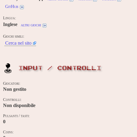
GitHub
Lingua:
Inglese
altri giochi
Giochi simili:
Cerca nel sito
INPUT / CONTROLLI
Giocatori:
Non gestito
Controlli:
Non disponibile
Pulsanti / tasti:
0
Coins: