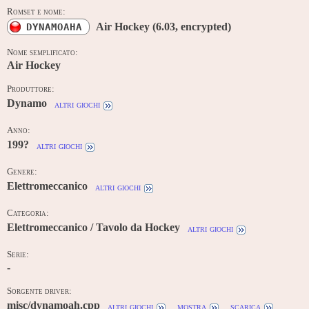
Romset e nome:
Air Hockey (6.03, encrypted)
DYNAMOAHA
Nome semplificato:
Air Hockey
Produttore:
Dynamo
altri giochi
Anno:
199?
altri giochi
Genere:
Elettromeccanico
altri giochi
Categoria:
Elettromeccanico / Tavolo da Hockey
altri giochi
Serie:
-
Sorgente driver:
misc/dynamoah.cpp
altri giochi
mostra
scarica