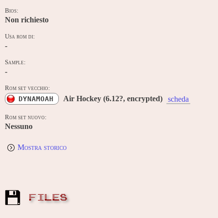
Bios:
Non richiesto
Usa rom di:
-
Sample:
-
Rom set vecchio:
Air Hockey (6.12?, encrypted)
DYNAMOAH
scheda
Rom set nuovo:
Nessuno
Mostra storico
FILES