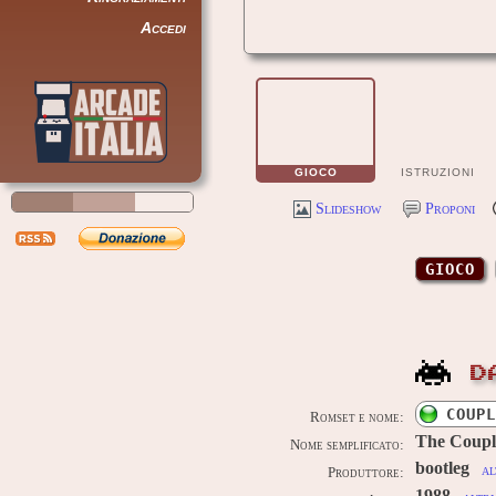
Accedi
GIOCO
ISTRUZIONI
Slideshow
Proponi
GIOCO
D
COUPL
Romset e nome:
The Coupl
Nome semplificato:
bootleg
al
Produttore: