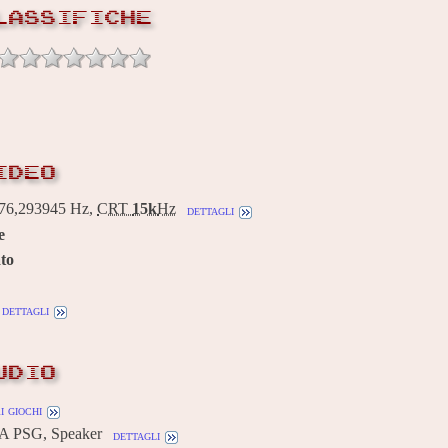
LASSIFICHE
IDEO
6,293945 Hz,
CRT
15k
Hz
dettagli
e
to
dettagli
UDIO
i giochi
A PSG, Speaker
dettagli