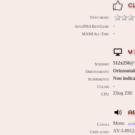
C
Voto medio:
-
AntoPISA BestGame:
-
MASH All-Time:
V
512x256
@7
Schermo:
Orizzontal
Orientamento:
Non indica
Scorrimento:
-
Colori:
Zilog Z80
CPU:
A
Mono
altr
Canali:
AY-3-8912
Chips audio: