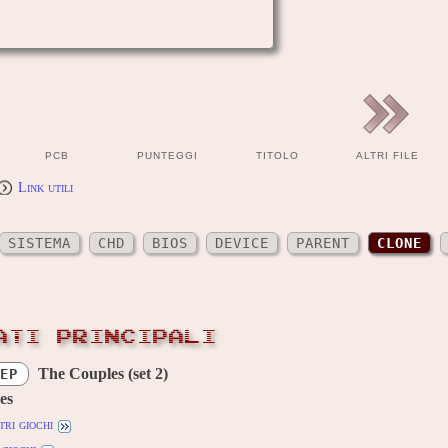
PCB
PUNTEGGI
TITOLO
ALTRI FILE
Link utili
SISTEMA
CHD
BIOS
DEVICE
PARENT
CLONE
ATI PRINCIPALI
The Couples (set 2)
EP
es
tri giochi