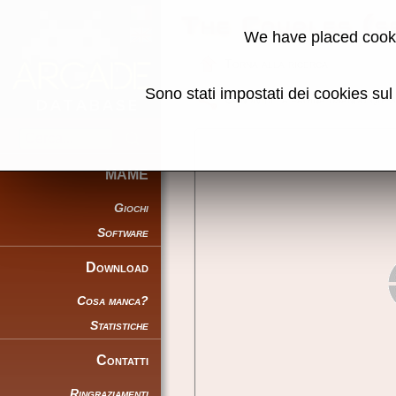
The Couples (
We have placed cooki
Torna alla ricerca
Sono stati impostati dei cookies su
Condividi la pagina usando ques
MAME
Giochi
Software
Download
Cosa manca?
Statistiche
Contatti
Ringraziamenti