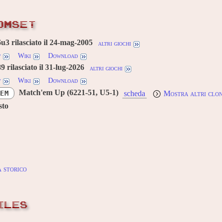
OMSET
3 rilasciato il 24-mag-2005
altri giochi
w
Wiki
Download
 rilasciato il 31-lug-2026
altri giochi
w
Wiki
Download
Match'em Up (6221-51, U5-1)
EM
scheda
Mostra altri clon
sto
 storico
ILES