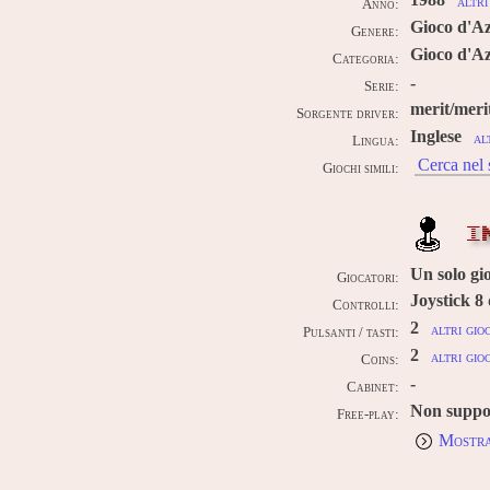
1988
altri
Anno:
Gioco d'A
Genere:
Gioco d'Az
Categoria:
-
Serie:
merit/meri
Sorgente driver:
Inglese
al
Lingua:
Cerca nel 
Giochi simili:
I
Un solo gi
Giocatori:
Joystick 8
Controlli:
2
altri gio
Pulsanti / tasti:
2
altri gio
Coins:
-
Cabinet:
Non suppo
Free-play:
Mostra