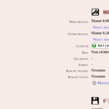
R
Mame 0.96u
Prima release:
What's ne
Mame 0.289
Ultima release:
What's ne
MATCH
Clone di:
Non richie
Bios:
-
Usa rom di:
-
Sample:
Nessuno
Rom set vecchio:
Nessuno
Rom set nuovo:
Mostra
F