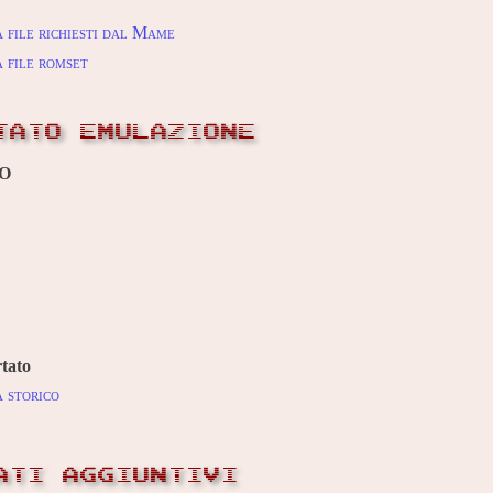
 file richiesti dal Mame
 file romset
TATO EMULAZIONE
O
tato
 storico
ATI AGGIUNTIVI