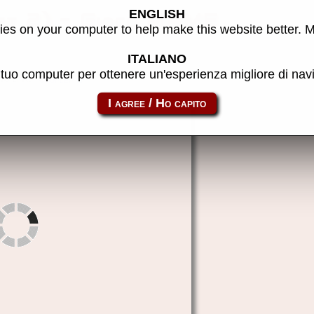
ENGLISH
set 2) - Gioco MAME
es on your computer to help make this website better. 
ITALIANO
l tuo computer per ottenere un'esperienza migliore di na
to link:
couplep