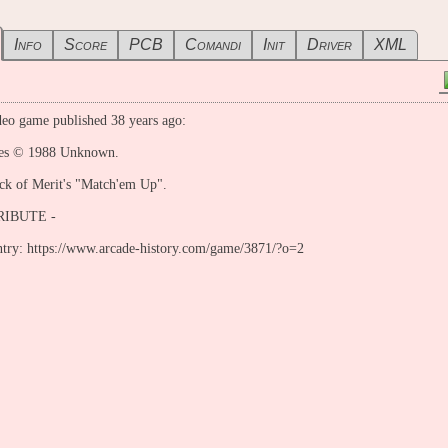
Info
Score
PCB
Comandi
Init
Driver
XML
eo game published 38 years ago:
es © 1988 Unknown.
ck of Merit's "Match'em Up".
IBUTE -
entry: https://www.arcade-history.com/game/3871/?o=2