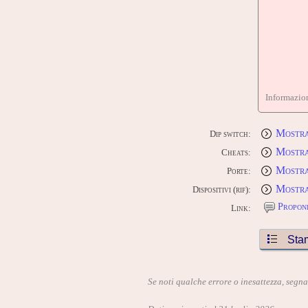
Informazion
Mostra
Dip switch:
Mostra
Cheats:
Mostra
Porte:
Mostra 
Dispositivi (rif):
Proponi
Link:
Sta
Se noti qualche errore o inesattezza, segn