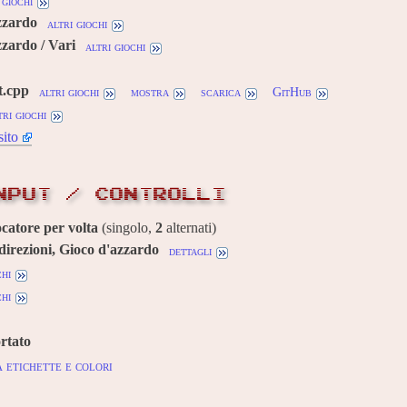
 giochi
zzardo
altri giochi
zardo / Vari
altri giochi
t.cpp
altri giochi
mostra
scarica
GitHub
tri giochi
sito
NPUT / CONTROLLI
ocatore per volta
(singolo,
2
alternati)
 direzioni, Gioco d'azzardo
dettagli
chi
chi
rtato
 etichette e colori