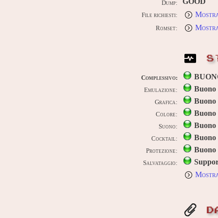
GOOD
Dump:
Mostra
File richiesti:
Mostra
Romset:
S
BUON
Complessivo:
Buono
Emulazione:
Buono
Grafica:
Buono
Colore:
Buono
Suono:
Buono
Cocktail:
Buono
Protezione:
Suppor
Salvataggio:
Mostra
D