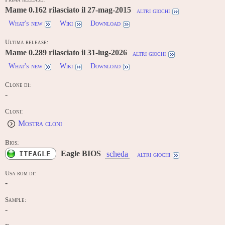
Mame 0.162 rilasciato il 27-mag-2015
altri giochi
What's new
Wiki
Download
Ultima release:
Mame 0.289 rilasciato il 31-lug-2026
altri giochi
What's new
Wiki
Download
Clone di:
-
Cloni:
Mostra cloni
Bios:
Eagle BIOS
ITEAGLE
scheda
altri giochi
Usa rom di:
-
Sample:
-