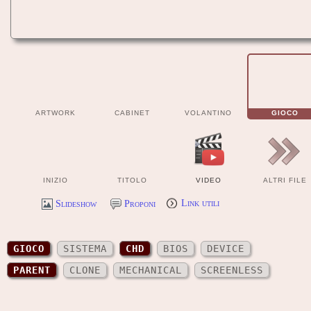
ARTWORK
CABINET
VOLANTINO
GIOCO
INIZIO
TITOLO
VIDEO
ALTRI FILE
Slideshow
Proponi
Link utili
GIOCO
SISTEMA
CHD
BIOS
DEVICE
PARENT
CLONE
MECHANICAL
SCREENLESS