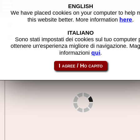
Big Buck Hunter - Shooter's
ENGLISH
Challenge (v1.60.01) - Gioco
We have placed cookies on your computer to help
MAME
here
this website better. More information
.
Torna alla ricerca
ITALIANO
Condividi la pagina usando questo link:
bbhsc
Sono stati impostati dei cookies sul tuo computer 
ottenere un'esperienza migliore di navigazione. Mag
qui
informazioni
.