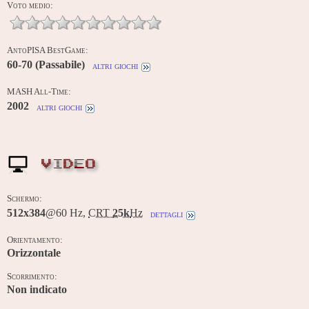
Voto medio:
AntoPISA BestGame:
60-70 (Passabile)
altri giochi
MASH All-Time:
2002
altri giochi
VIDEO
Schermo:
512x384
@60 Hz,
CRT
25k
Hz
dettagli
Orientamento:
Orizzontale
Scorrimento:
Non indicato