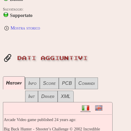
Salvataggio:
Supportato
Mostra storico
DATI AGGIUNTIVI
History
Info
Score
PCB
Comandi
Init
Driver
XML
Arcade Video game published 24 years ago:
Big Buck Hunter - Shooter's Challenge © 2002 Incredible