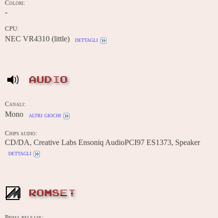
Colori:
-
CPU:
NEC VR4310 (little)
dettagli
AUDIO
Canali:
Mono
altri giochi
Chips audio:
CD/DA, Creative Labs Ensoniq AudioPCI97 ES1373, Speaker
dettagli
ROMSET
Prima release: