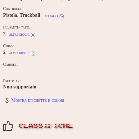
Controlli:
Pistola, Trackball
dettagli
Pulsanti / tasti:
2
altri giochi
Coins:
2
altri giochi
Cabinet:
-
Free-play:
Non supportato
Mostra etichette e colori
CLASSIFICHE