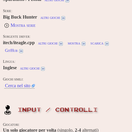
Serie:
Big Buck Hunter
altri giochi
Mostra serie
Sorgente driver:
itech/iteagle.cpp
altri giochi
mostra
scarica
GitHub
Lingua:
Inglese
altri giochi
Giochi simili:
Cerca nel sito
INPUT / CONTROLLI
Giocatori:
Un solo giocatore per volta
(singolo,
2-4
alternati)