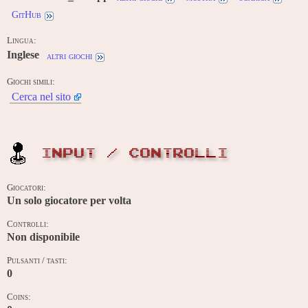
GitHub
Lingua:
Inglese
altri giochi
Giochi simili:
Cerca nel sito
INPUT / CONTROLLI
Giocatori:
Un solo giocatore per volta
Controlli:
Non disponibile
Pulsanti / tasti:
0
Coins: