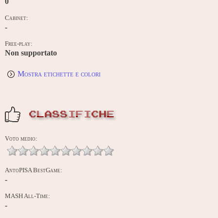
0
Cabinet:
-
Free-play:
Non supportato
Mostra etichette e colori
CLASSIFICHE
Voto medio:
AntoPISA BestGame:
-
MASH All-Time:
-