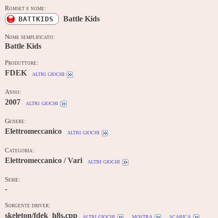
Romset e nome:
Battle Kids
BATTKIDS
Nome semplificato:
Battle Kids
Produttore:
FDEK
altri giochi
Anno:
2007
altri giochi
Genere:
Elettromeccanico
altri giochi
Categoria:
Elettromeccanico / Vari
altri giochi
Serie:
-
Sorgente driver:
skeleton/fdek_h8s.cpp
altri giochi
mostra
scarica