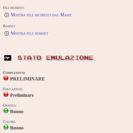
File richiesti:
Mostra file richiesti dal Mame
Romset:
Mostra file romset
STATO EMULAZIONE
Complessivo:
PRELIMINARE
Emulazione:
Preliminare
Grafica:
Buono
Colore:
Buono