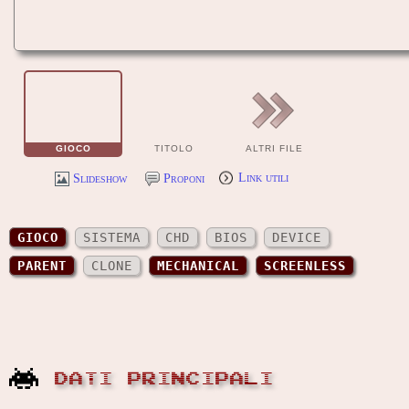
GIOCO
TITOLO
ALTRI FILE
Slideshow
Proponi
Link utili
GIOCO
SISTEMA
CHD
BIOS
DEVICE
PARENT
CLONE
MECHANICAL
SCREENLESS
DATI PRINCIPALI