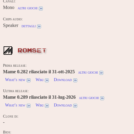
Canali:
Mono
altri giochi
Chips audio:
Speaker
dettagli
ROMSET
Prima release:
Mame 0.282 rilasciato il 31-ott-2025
altri giochi
What's new
Wiki
Download
Ultima release:
Mame 0.289 rilasciato il 31-lug-2026
altri giochi
What's new
Wiki
Download
Clone di:
-
Bios: