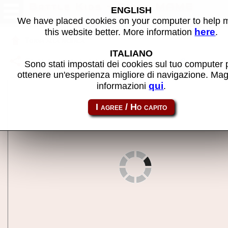
Battle Kids - Gioco MAME
ENGLISH
We have placed cookies on your computer to help
here
this website better. More information
.
Torna alla ricerca
ITALIANO
Condividi la pagina usando questo link:
battkids
Sono stati impostati dei cookies sul tuo computer 
ottenere un'esperienza migliore di navigazione. Mag
qui
informazioni
.