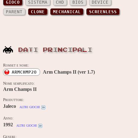
GIOCO
SISTEMA
CHD
BIOS
DEVICE
PARENT
CLONE
MECHANICAL
SCREENLESS
DATI PRINCIPALI
Romset e nome:
Arm Champs II (ver 1.7)
ARMCHMP2O
Nome semplificato:
Arm Champs II
Produttore:
Jaleco
altri giochi
Anno:
1992
altri giochi
Genere: