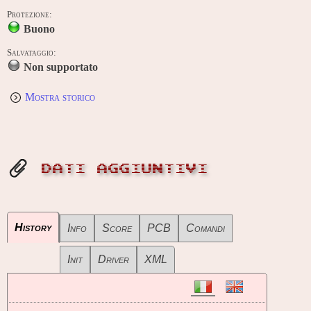
Protezione:
Buono
Salvataggio:
Non supportato
Mostra storico
DATI AGGIUNTIVI
History
Info
Score
PCB
Comandi
Init
Driver
XML