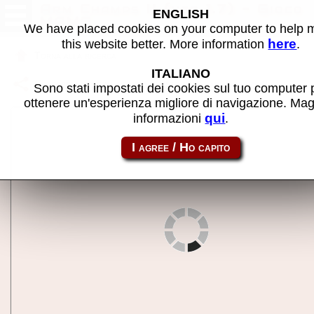
Arm Champs II (ver 1.7) - Gioco
ENGLISH
MAME
We have placed cookies on your computer to help
here
this website better. More information
.
Torna alla ricerca
ITALIANO
Condividi la pagina usando questo link:
armchmp2o
Sono stati impostati dei cookies sul tuo computer 
ottenere un'esperienza migliore di navigazione. Mag
qui
informazioni
.