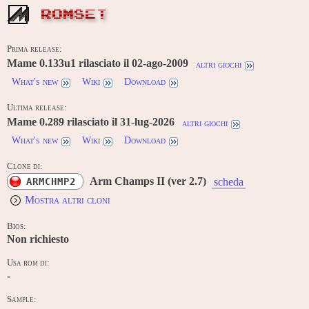
ROMSET
Prima release:
Mame 0.133u1 rilasciato il 02-ago-2009
altri giochi
What's new
Wiki
Download
Ultima release:
Mame 0.289 rilasciato il 31-lug-2026
altri giochi
What's new
Wiki
Download
Clone di:
Arm Champs II (ver 2.7)
ARMCHMP2
scheda
Mostra altri cloni
Bios:
Non richiesto
Usa rom di:
-
Sample: