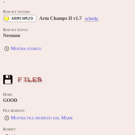
-
Rom set vecchio:
Arm Champs II v1.7
ARMCHM2O
scheda
Rom set nuovo:
Nessuno
Mostra storico
FILES
Dump:
GOOD
File richiesti:
Mostra file richiesti dal Mame
Romset: