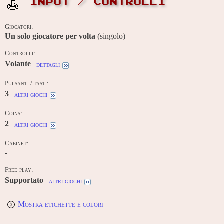
INPUT / CONTROLLI
Giocatori:
Un solo giocatore per volta
(singolo)
Controlli:
Volante
dettagli
Pulsanti / tasti:
3
altri giochi
Coins:
2
altri giochi
Cabinet:
-
Free-play:
Supportato
altri giochi
Mostra etichette e colori