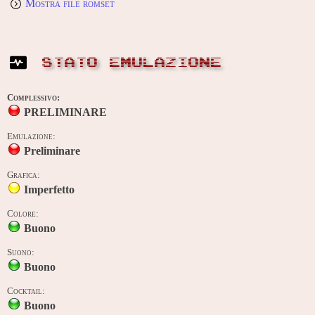
Mostra file romset
STATO EMULAZIONE
Complessivo:
PRELIMINARE
Emulazione:
Preliminare
Grafica:
Imperfetto
Colore:
Buono
Suono:
Buono
Cocktail:
Buono