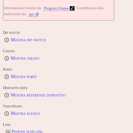
Released in June 1992.
Informazioni fornite da
Contribuisci alla
Progetto Emma
traduzione da
qui
SERIES -
Arm Champs (1988)
Arm Champs II (1992)
CONTRIBUTE -
Dip switch:
Mostra dip switch
Edit this entry: https://www.arcade-history.com/game/4449/?o=2
Cheats:
Mostra cheats
Porte:
Mostra porte
Dispositivi (rif):
Mostra referenze dispositivi
VideoSnaps:
Mostra elenco
Link:
Proponi altri link