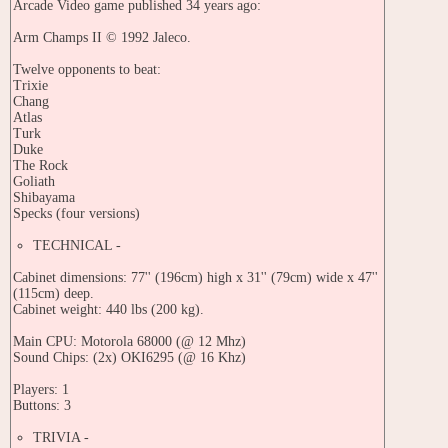
Arcade Video game published 34 years ago:
Arm Champs II © 1992 Jaleco.
Twelve opponents to beat:
Trixie
Chang
Atlas
Turk
Duke
The Rock
Goliath
Shibayama
Specks (four versions)
TECHNICAL -
Cabinet dimensions: 77'' (196cm) high x 31'' (79cm) wide x 47''
(115cm) deep.
Cabinet weight: 440 lbs (200 kg).
Main CPU: Motorola 68000 (@ 12 Mhz)
Sound Chips: (2x) OKI6295 (@ 16 Khz)
Players: 1
Buttons: 3
TRIVIA -