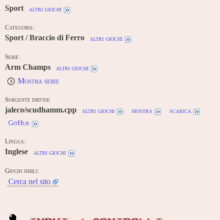
Sport
altri giochi
Categoria:
Sport / Braccio di Ferro
altri giochi
Serie:
Arm Champs
altri giochi
Mostra serie
Sorgente driver:
jaleco/scudhamm.cpp
altri giochi
mostra
scarica
GitHub
Lingua:
Inglese
altri giochi
Giochi simili:
Cerca nel sito