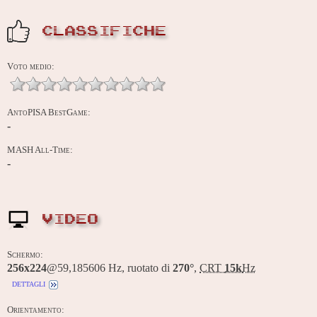
CLASSIFICHE
Voto medio:
AntoPISA BestGame:
-
MASH All-Time:
-
VIDEO
Schermo:
256x224
@59,185606 Hz, ruotato di
270°
,
CRT
15k
Hz
dettagli
Orientamento: