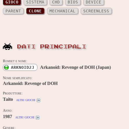
GIOCO
SISTEMA
CHD
BIOS
DEVICE
PARENT
CLONE
MECHANICAL
SCREENLESS
DATI PRINCIPALI
Romset e nome:
Arkanoid: Revenge of DOH (Japan)
ARKNOID2J
Nome semplificato:
Arkanoid: Revenge of DOH
Produttore:
Taito
altri giochi
Anno:
1987
altri giochi
Genere: