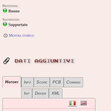
Protezione:
Buono
Salvataggio:
Supportato
Mostra storico
DATI AGGIUNTIVI
History
Info
Score
PCB
Comandi
Init
Driver
XML