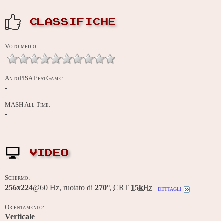
CLASSIFICHE
Voto medio:
AntoPISA BestGame:
-
MASH All-Time:
-
VIDEO
Schermo:
256x224
@60 Hz, ruotato di
270°
,
CRT
15k
Hz
dettagli
Orientamento:
Verticale