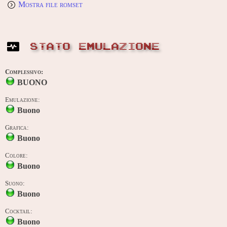
Mostra file romset
STATO EMULAZIONE
Complessivo:
BUONO
Emulazione:
Buono
Grafica:
Buono
Colore:
Buono
Suono:
Buono
Cocktail:
Buono