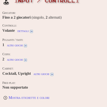
INPUT / CONTROLLI
Giocatori:
Fino a
2
giocatori
(singolo,
2
alternati)
Controlli:
Volante
dettagli
Pulsanti / tasti:
1
altri giochi
Coins:
2
altri giochi
Cabinet:
Cocktail, Upright
altri giochi
Free-play:
Non supportato
Mostra etichette e colori