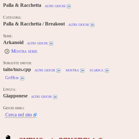
Palla & Racchetta
altri giochi
Categoria:
Palla & Racchetta / Breakout
altri giochi
Serie:
Arkanoid
altri giochi
Mostra serie
Sorgente driver:
taito/tnzs.cpp
altri giochi
mostra
scarica
GitHub
Lingua:
Giapponese
altri giochi
Giochi simili:
Cerca nel sito