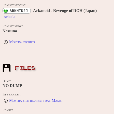
Rom set vecchio:
Arkanoid - Revenge of DOH (Japan)
ARKNID2J
scheda
Rom set nuovo:
Nessuno
Mostra storico
FILES
Dump:
NO DUMP
File richiesti:
Mostra file richiesti dal Mame
Romset: