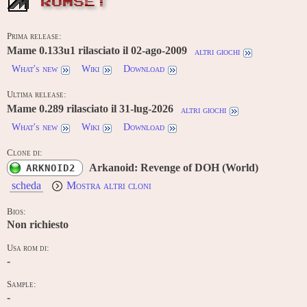
ROMSET
Prima release:
Mame 0.133u1 rilasciato il 02-ago-2009
altri giochi
What's new
Wiki
Download
Ultima release:
Mame 0.289 rilasciato il 31-lug-2026
altri giochi
What's new
Wiki
Download
Clone di:
Arkanoid: Revenge of DOH (World)
ARKNOID2
scheda
Mostra altri cloni
Bios:
Non richiesto
Usa rom di:
-
Sample:
-