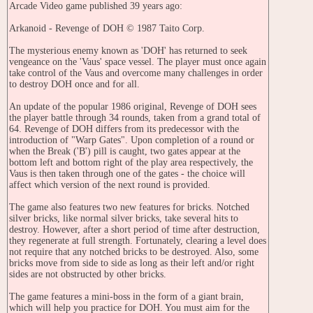
Arcade Video game published 39 years ago:
Arkanoid - Revenge of DOH © 1987 Taito Corp.
The mysterious enemy known as 'DOH' has returned to seek
vengeance on the 'Vaus' space vessel. The player must once again
take control of the Vaus and overcome many challenges in order
to destroy DOH once and for all.
An update of the popular 1986 original, Revenge of DOH sees
the player battle through 34 rounds, taken from a grand total of
64. Revenge of DOH differs from its predecessor with the
introduction of "Warp Gates". Upon completion of a round or
when the Break ('B') pill is caught, two gates appear at the
bottom left and bottom right of the play area respectively, the
Vaus is then taken through one of the gates - the choice will
affect which version of the next round is provided.
The game also features two new features for bricks. Notched
silver bricks, like normal silver bricks, take several hits to
destroy. However, after a short period of time after destruction,
they regenerate at full strength. Fortunately, clearing a level does
not require that any notched bricks to be destroyed. Also, some
bricks move from side to side as long as their left and/or right
sides are not obstructed by other bricks.
The game features a mini-boss in the form of a giant brain,
which will help you practice for DOH. You must aim for the