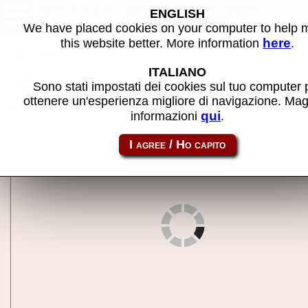
Arkanoid: Revenge of DOH
ENGLISH
(Japan) - Gioco MAME
We have placed cookies on your computer to help
here
this website better. More information
.
Torna alla ricerca
ITALIANO
Condividi la pagina usando questo link:
arknoid2j
Sono stati impostati dei cookies sul tuo computer 
ottenere un'esperienza migliore di navigazione. Mag
qui
informazioni
.