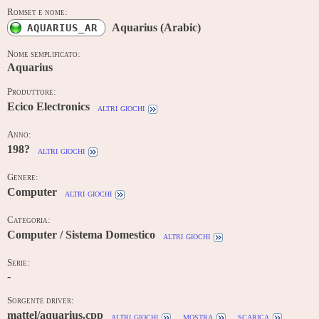
Romset e nome:
Aquarius (Arabic)
AQUARIUS_AR
Nome semplificato:
Aquarius
Produttore:
Ecico Electronics
altri giochi
Anno:
198?
altri giochi
Genere:
Computer
altri giochi
Categoria:
Computer / Sistema Domestico
altri giochi
Serie:
-
Sorgente driver:
mattel/aquarius.cpp
altri giochi
mostra
scarica