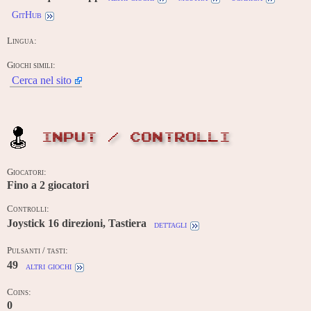
GitHub
Lingua:
Giochi simili:
Cerca nel sito
INPUT / CONTROLLI
Giocatori:
Fino a
2
giocatori
Controlli:
Joystick 16 direzioni, Tastiera
dettagli
Pulsanti / tasti:
49
altri giochi
Coins:
0