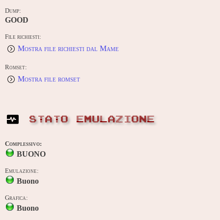
Dump:
GOOD
File richiesti:
Mostra file richiesti dal Mame
Romset:
Mostra file romset
STATO EMULAZIONE
Complessivo:
BUONO
Emulazione:
Buono
Grafica:
Buono