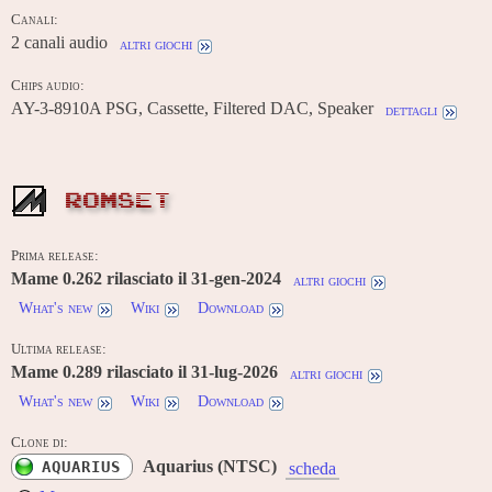
Canali:
2 canali audio
altri giochi
Chips audio:
AY-3-8910A PSG, Cassette, Filtered DAC, Speaker
dettagli
ROMSET
Prima release:
Mame 0.262 rilasciato il 31-gen-2024
altri giochi
What's new
Wiki
Download
Ultima release:
Mame 0.289 rilasciato il 31-lug-2026
altri giochi
What's new
Wiki
Download
Clone di:
Aquarius (NTSC)
AQUARIUS
scheda