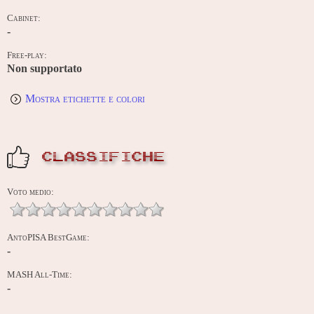
Cabinet:
-
Free-play:
Non supportato
Mostra etichette e colori
CLASSIFICHE
Voto medio:
AntoPISA BestGame:
-
MASH All-Time:
-