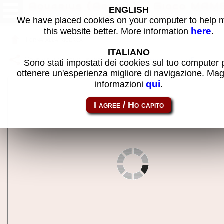
Aquarius (Arabic) - Gioco MAM
ENGLISH
We have placed cookies on your computer to help
here
this website better. More information
.
Torna alla ricerca
ITALIANO
Condividi la pagina usando questo link:
aquarius_ar
Sono stati impostati dei cookies sul tuo computer 
ottenere un'esperienza migliore di navigazione. Mag
qui
informazioni
.