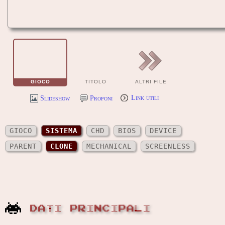
GIOCO
TITOLO
ALTRI FILE
Slideshow
Proponi
Link utili
GIOCO
SISTEMA
CHD
BIOS
DEVICE
PARENT
CLONE
MECHANICAL
SCREENLESS
DATI PRINCIPALI