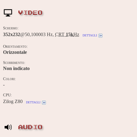
VIDEO
Schermo:
352x232
@50,100003 Hz,
CRT
15k
Hz
dettagli
Orientamento:
Orizzontale
Scorrimento:
Non indicato
Colori:
-
CPU:
Zilog Z80
dettagli
AUDIO