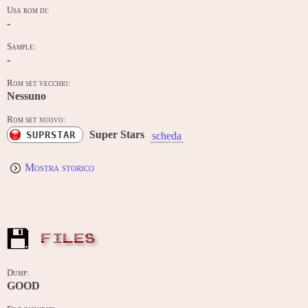
Usa rom di:
-
Sample:
-
Rom set vecchio:
Nessuno
Rom set nuovo:
Super Stars
SUPRSTAR
scheda
Mostra storico
FILES
Dump:
GOOD