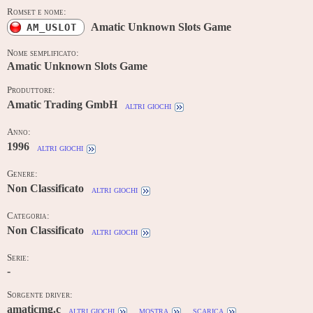
Romset e nome:
Amatic Unknown Slots Game
AM_USLOT
Nome semplificato:
Amatic Unknown Slots Game
Produttore:
Amatic Trading GmbH
altri giochi
Anno:
1996
altri giochi
Genere:
Non Classificato
altri giochi
Categoria:
Non Classificato
altri giochi
Serie:
-
Sorgente driver:
amaticmg.c
altri giochi
mostra
scarica