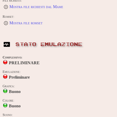
File richiesti:
Mostra file richiesti dal Mame
Romset:
Mostra file romset
STATO EMULAZIONE
Complessivo:
PRELIMINARE
Emulazione:
Preliminare
Grafica:
Buono
Colore:
Buono
Suono: