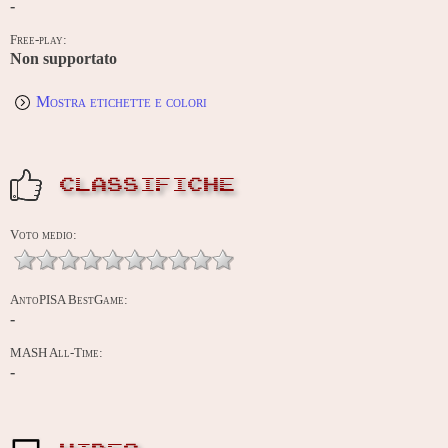
-
Free-play:
Non supportato
Mostra etichette e colori
CLASSIFICHE
Voto medio:
AntoPISA BestGame:
-
MASH All-Time:
-