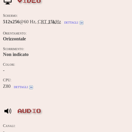
VIDEO
Schermo:
512x256
@60 Hz,
CRT
15k
Hz
dettagli
Orientamento:
Orizzontale
Scorrimento:
Non indicato
Colori:
-
CPU:
Z80
dettagli
AUDIO
Canali:
-