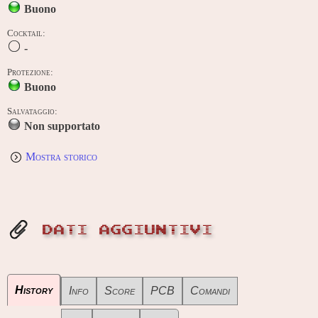
Buono
Cocktail:
-
Protezione:
Buono
Salvataggio:
Non supportato
Mostra storico
DATI AGGIUNTIVI
History
Info
Score
PCB
Comandi