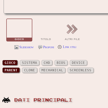
GIOCO
TITOLO
ALTRI FILE
Slideshow
Proponi
Link utili
GIOCO
SISTEMA
CHD
BIOS
DEVICE
PARENT
CLONE
MECHANICAL
SCREENLESS
DATI PRINCIPALI