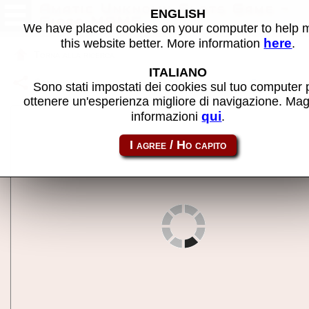
Amatic Unknown Slots Game -
ENGLISH
Gioco MAME
We have placed cookies on your computer to help
here
this website better. More information
.
Torna alla ricerca
ITALIANO
Condividi la pagina usando questo link:
am_uslot
Sono stati impostati dei cookies sul tuo computer 
ottenere un'esperienza migliore di navigazione. Mag
qui
informazioni
.