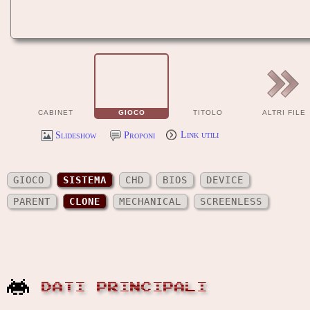
CABINET
GIOCO
TITOLO
ALTRI FILE
Slideshow
Proponi
Link utili
GIOCO
SISTEMA
CHD
BIOS
DEVICE
PARENT
CLONE
MECHANICAL
SCREENLESS
DATI PRINCIPALI