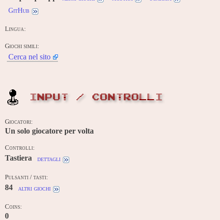
GitHub
Lingua:
Giochi simili:
Cerca nel sito
INPUT / CONTROLLI
Giocatori:
Un solo giocatore per volta
Controlli:
Tastiera
dettagli
Pulsanti / tasti:
84
altri giochi
Coins:
0