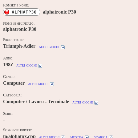
Romset e nome:
alphatronic P30
ALPHATP30
Nome semplificato:
alphatronic P30
Produttore:
Triumph-Adler
altri giochi
Anno:
198?
altri giochi
Genere:
Computer
altri giochi
Categoria:
Computer / Lavoro - Terminale
altri giochi
Serie:
-
Sorgente driver:
ta/alphatpx.cpp
altri giochi
mostra
scarica