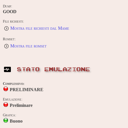
Dump:
GOOD
File richiesti:
Mostra file richiesti dal Mame
Romset:
Mostra file romset
STATO EMULAZIONE
Complessivo:
PRELIMINARE
Emulazione:
Preliminare
Grafica:
Buono