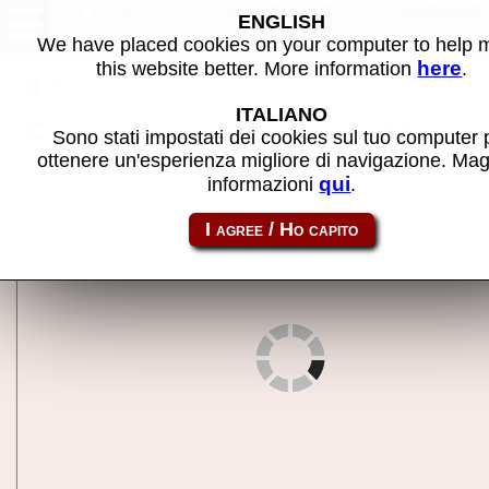
alphatronic P30 - Gioco MAME
ENGLISH
We have placed cookies on your computer to help
here
this website better. More information
.
Torna alla ricerca
ITALIANO
Condividi la pagina usando questo link:
alphatp30
Sono stati impostati dei cookies sul tuo computer 
ottenere un'esperienza migliore di navigazione. Mag
qui
informazioni
.