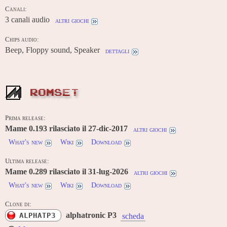
Canali:
3 canali audio
altri giochi
Chips audio:
Beep, Floppy sound, Speaker
dettagli
ROMSET
Prima release:
Mame 0.193 rilasciato il 27-dic-2017
altri giochi
What's new
Wiki
Download
Ultima release:
Mame 0.289 rilasciato il 31-lug-2026
altri giochi
What's new
Wiki
Download
Clone di:
alphatronic P3
ALPHATP3
scheda