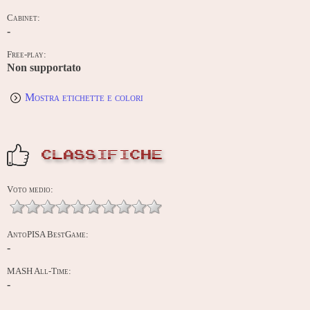
Cabinet:
-
Free-play:
Non supportato
Mostra etichette e colori
CLASSIFICHE
Voto medio:
AntoPISA BestGame:
-
MASH All-Time:
-