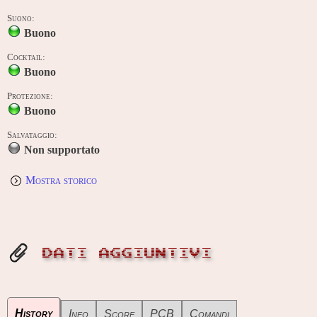
Suono:
Buono
Cocktail:
Buono
Protezione:
Buono
Salvataggio:
Non supportato
Mostra storico
DATI AGGIUNTIVI
History
Info
Score
PCB
Comandi