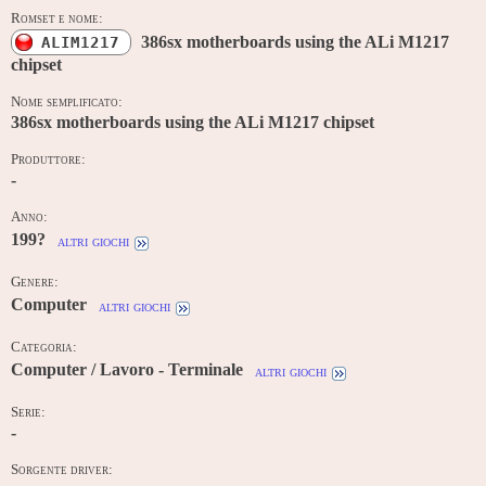
Romset e nome:
386sx motherboards using the ALi M1217
ALIM1217
chipset
Nome semplificato:
386sx motherboards using the ALi M1217 chipset
Produttore:
-
Anno:
199?
altri giochi
Genere:
Computer
altri giochi
Categoria:
Computer / Lavoro - Terminale
altri giochi
Serie:
-
Sorgente driver: