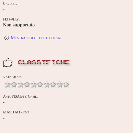
Cabinet:
-
Free-play:
Non supportato
Mostra etichette e colori
CLASSIFICHE
Voto medio:
AntoPISA BestGame:
-
MASH All-Time:
-