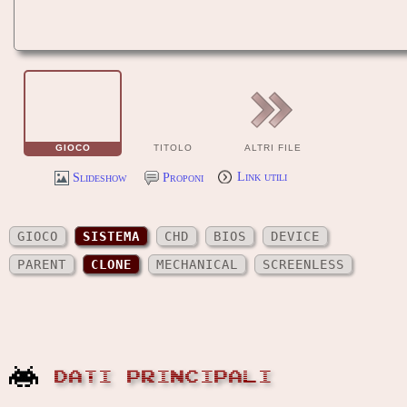
GIOCO
TITOLO
ALTRI FILE
Slideshow
Proponi
Link utili
GIOCO
SISTEMA
CHD
BIOS
DEVICE
PARENT
CLONE
MECHANICAL
SCREENLESS
DATI PRINCIPALI