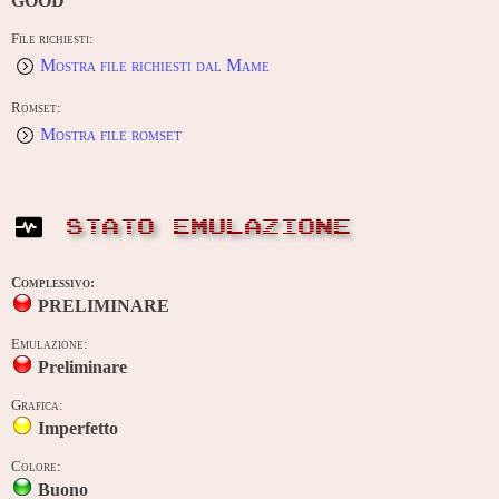
GOOD
File richiesti:
Mostra file richiesti dal Mame
Romset:
Mostra file romset
STATO EMULAZIONE
Complessivo:
PRELIMINARE
Emulazione:
Preliminare
Grafica:
Imperfetto
Colore:
Buono