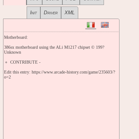
Init
Driver
XML
Motherboard:
386sx motherboard using the ALi M1217 chipset © 199?
Unknown
CONTRIBUTE -
Edit this entry: https://www.arcade-history.com/game/235603/?
o=2