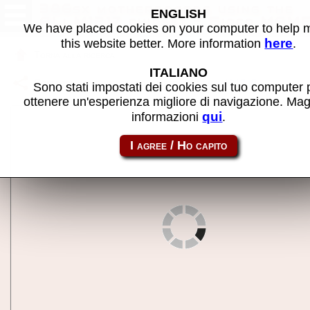
386sx motherboards using the
ENGLISH
ALi M1217 chipset - Gioco MAM
We have placed cookies on your computer to help
here
this website better. More information
.
Torna alla ricerca
ITALIANO
Condividi la pagina usando questo link:
alim1217
Sono stati impostati dei cookies sul tuo computer 
ottenere un'esperienza migliore di navigazione. Mag
qui
informazioni
.