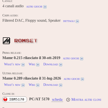
Canali:
4 canali audio
altri giochi
Chips audio:
Filtered DAC, Floppy sound, Speaker
dettagli
ROMSET
Prima release:
Mame 0.215 rilasciato il 30-ott-2019
altri giochi
What's new
Wiki
Download
Ultima release:
Mame 0.289 rilasciato il 31-lug-2026
altri giochi
What's new
Wiki
Download
Clone di:
PC/AT 5170
IBM5170
scheda
Mostra altri cloni