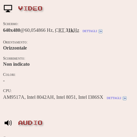
VIDEO
Schermo:
640x480
@60,054866 Hz,
CRT
31k
Hz
dettagli
Orientamento:
Orizzontale
Scorrimento:
Non indicato
Colori:
-
CPU:
AM9517A, Intel 8042AH, Intel 8051, Intel I386SX
dettagli
AUDIO