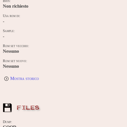
Bios:
Non richiesto
Usa rom di:
-
Sample:
-
Rom set vecchio:
Nessuno
Rom set nuovo:
Nessuno
Mostra storico
FILES
Dump: