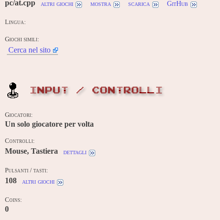
pc/at.cpp
altri giochi
mostra
scarica
GitHub
Lingua:
Giochi simili:
Cerca nel sito
INPUT / CONTROLLI
Giocatori:
Un solo giocatore per volta
Controlli:
Mouse, Tastiera
dettagli
Pulsanti / tasti:
108
altri giochi
Coins:
0