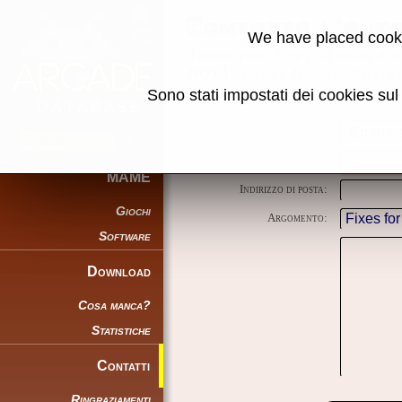
Contatta l'aut
We have placed cooki
Tramite questo form puoi inviare richie
NOTA
: Nel caso di nuovi sviluppi è p
Sono stati impostati dei cookies su
Motivo:
Nominativo:
MAME
Indirizzo di posta:
Giochi
Argomento:
Software
Download
Cosa manca?
Statistiche
Contatti
Ringraziamenti