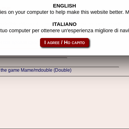
ENGLISH
ore
es on your computer to help make this website better. 
ste all'autore del sito, fare segnalazioni, correzioni ed altro ancora.
referibile utilizzare il
creato apposta per questo progetto.
forum
ITALIANO
l tuo computer per ottenere un'esperienza migliore di na