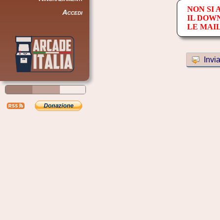
NON SI
Accedi
IL DOW
LE MAI