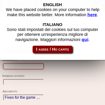
Contatta l'autore
ENGLISH
We have placed cookies on your computer to help
here
make this website better. More information
.
Tramite questo form puoi inviare richieste all'autore del sito, fare
segnalazioni, correzioni ed altro ancora.
ITALIANO
NOTA
: Nel caso di nuovi sviluppi è preferibile utilizzare il
creato apposta per questo progetto.
Sono stati impostati dei cookies sul tuo computer
forum
per ottenere un'esperienza migliore di
qui
navigazione. Maggiori informazioni
.
Motivo:
Nominativo:
Indirizzo di posta:
Argomento: