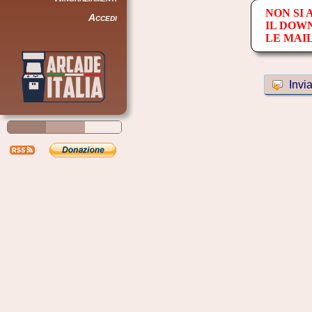
NON SI
Accedi
IL DOW
LE MAI