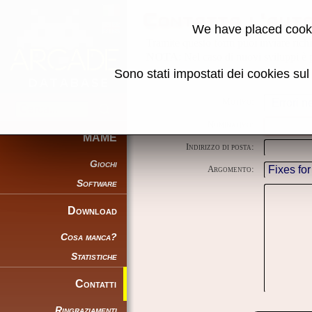
Contatta l'aut
We have placed cooki
Tramite questo form puoi inviare richie
NOTA
: Nel caso di nuovi sviluppi è p
Sono stati impostati dei cookies su
Motivo:
Nominativo:
MAME
Indirizzo di posta:
Giochi
Argomento:
Software
Download
Cosa manca?
Statistiche
Contatti
Ringraziamenti