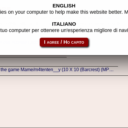
ENGLISH
ore
es on your computer to help make this website better. 
ste all'autore del sito, fare segnalazioni, correzioni ed altro ancora.
referibile utilizzare il
creato apposta per questo progetto.
forum
ITALIANO
l tuo computer per ottenere un'esperienza migliore di na