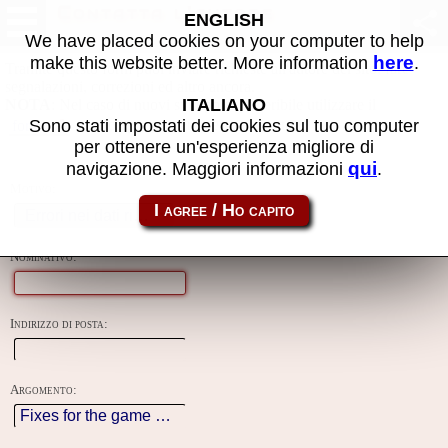
Contatta l'autore
ENGLISH
We have placed cookies on your computer to help
here
make this website better. More information
.
Tramite questo form puoi inviare richieste all'autore del sito, fare
segnalazioni, correzioni ed altro ancora.
ITALIANO
NOTA
: Nel caso di nuovi sviluppi è preferibile utilizzare il
creato apposta per questo progetto.
Sono stati impostati dei cookies sul tuo computer
forum
per ottenere un'esperienza migliore di
qui
navigazione. Maggiori informazioni
.
Motivo:
Nominativo:
Indirizzo di posta:
Argomento: