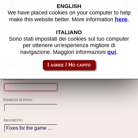
Contatta l'autore
ENGLISH
We have placed cookies on your computer to help
here
make this website better. More information
.
Tramite questo form puoi inviare richieste all'autore del sito, fare
segnalazioni, correzioni ed altro ancora.
ITALIANO
NOTA
: Nel caso di nuovi sviluppi è preferibile utilizzare il
creato apposta per questo progetto.
Sono stati impostati dei cookies sul tuo computer
forum
per ottenere un'esperienza migliore di
qui
navigazione. Maggiori informazioni
.
Motivo:
Nominativo:
Indirizzo di posta:
Argomento: