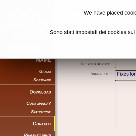
Contatta l'aut
We have placed cooki
Tramite questo form puoi inviare richie
NOTA
: Nel caso di nuovi sviluppi è p
Sono stati impostati dei cookies su
Motivo:
Nominativo:
MAME
Indirizzo di posta:
Giochi
Argomento:
Software
Download
Cosa manca?
Statistiche
Contatti
Ringraziamenti