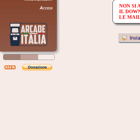
NON SI
Accedi
IL DOW
LE MAI