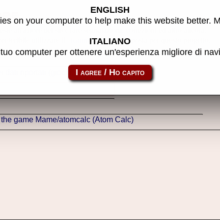
ENGLISH
ore
es on your computer to help make this website better. 
ste all'autore del sito, fare segnalazioni, correzioni ed altro ancora.
referibile utilizzare il
creato apposta per questo progetto.
forum
ITALIANO
l tuo computer per ottenere un'esperienza migliore di na