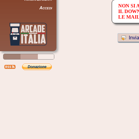
NON SI
Accedi
IL DOW
LE MAI