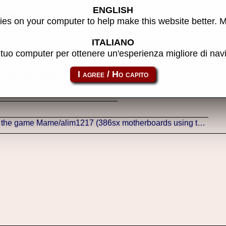
ENGLISH
ore
es on your computer to help make this website better. 
ste all'autore del sito, fare segnalazioni, correzioni ed altro ancora.
referibile utilizzare il
creato apposta per questo progetto.
forum
ITALIANO
l tuo computer per ottenere un'esperienza migliore di na