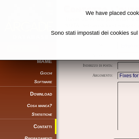
Contatta l'aut
We have placed cooki
Tramite questo form puoi inviare richie
NOTA
: Nel caso di nuovi sviluppi è p
Sono stati impostati dei cookies su
Motivo:
Nominativo:
MAME
Indirizzo di posta:
Giochi
Argomento:
Software
Download
Cosa manca?
Statistiche
Contatti
Ringraziamenti