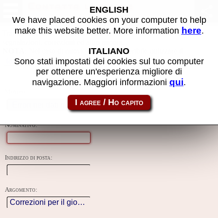
Contatta l'autore
ENGLISH
We have placed cookies on your computer to help
here
make this website better. More information
.
Tramite questo form puoi inviare richieste all'autore del sito, fare
segnalazioni, correzioni ed altro ancora.
ITALIANO
NOTA
: Nel caso di nuovi sviluppi è preferibile utilizzare il
creato apposta per questo progetto.
Sono stati impostati dei cookies sul tuo computer
forum
per ottenere un'esperienza migliore di
qui
navigazione. Maggiori informazioni
.
Motivo:
Nominativo:
Indirizzo di posta:
Argomento: