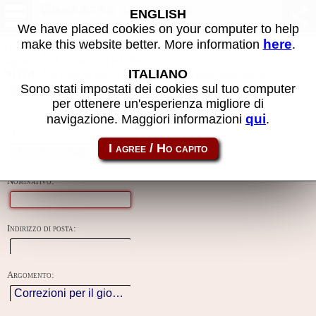
Contatta l'autore
ENGLISH
We have placed cookies on your computer to help
here
make this website better. More information
.
Tramite questo form puoi inviare richieste all'autore del sito, fare
segnalazioni, correzioni ed altro ancora.
ITALIANO
NOTA
: Nel caso di nuovi sviluppi è preferibile utilizzare il
creato apposta per questo progetto.
Sono stati impostati dei cookies sul tuo computer
forum
per ottenere un'esperienza migliore di
qui
navigazione. Maggiori informazioni
.
Motivo:
Nominativo:
Indirizzo di posta:
Argomento: